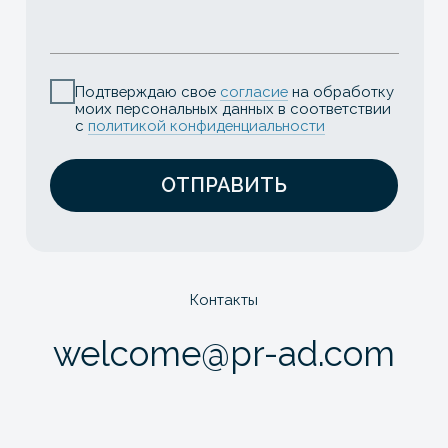
Соцсети
вк
тг
Оставайтесь
в курсе новостей
агромаркетинга
Рассказываем о международных
трендах, актуальных кейсах,
исследования и мероприятиях в АПК