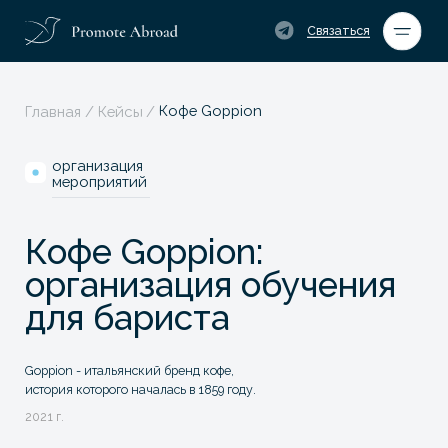
Теле
Связаться
Кофе Goppion
Главная
/
Кейсы
/
организация
мероприятий
Кофе Goppion:
организация обучения
для бариста
Goppion - итальянский бренд кофе,
история которого началась в 1859 году.
2021 г.