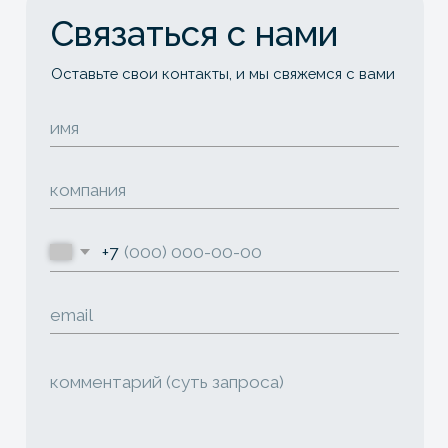
Соцсети
вк
тг
Оставайтесь
в курсе новостей
агромаркетинга
Рассказываем о международных