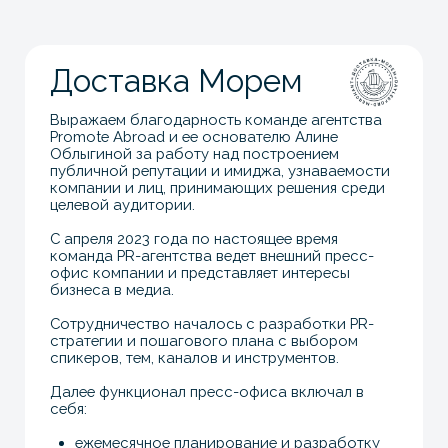
ежемесячное планирование и разработку
инфоповодов
инициирование публикаций в СМИ (за год
вышло более 500 публикаций, среди
которых: Forbes, РБК ТВ, Коммерсантъ,
Ведомости, ТАСС, Российская газета,
Агроинвестор и др.)
инициирование выступлений спикера в
деловых и отраслевых событиях (более 30
выступлений, среди которых: Kazan Digital
Week, Global Tech Forum, Сколково,
Агроинвестор, SmartAgro и др.)
организацию точечного участия в целевых
премиях, в том числе подбор релевантных
премий, сбор пакета документов, упаковку
и подачу (в 2023 г. компания вошла в шорт-
лист в номинации «Экспортер года»
премии «Агроинвестор года»; стала
финалистом в ежегодной премии «Твердые
знаки», учрежденной издательским домом
«Коммерсантъ» в номинации «Лучший
сервис в В2В-секторе»; вошла в шорт-лист
премии AgroCode Awards в номинации
«Лучший цифровой сервис для сельского
хозяйства»)
освещение коллабораций и
информационных партнерств (например,
проведение исследования совместно с
Агро.Клуб)
За время работы PR-команды медиаиндекс
компании вырос до 1333, средний медиаиндекс
составил 3,25, а охват вышедших публикаций