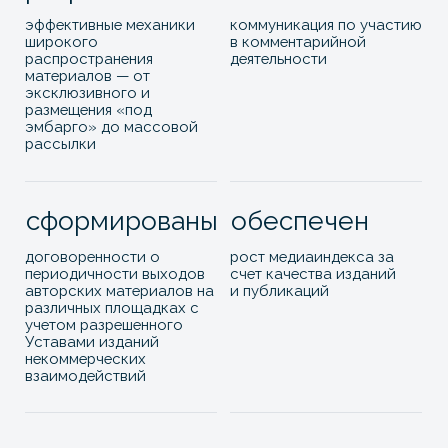
Уставами изданий
некоммерческих
взаимодействий
Доставка Морем
Выражаем благодарность команде агентства
Promote Abroad и ее основателю Алине
Облыгиной за работу над построением
публичной репутации и имиджа, узнаваемости
компании и лиц, принимающих решения среди
целевой аудитории.
С апреля 2023 года по настоящее время
команда PR-агентства ведет внешний пресс-
офис компании и представляет интересы
бизнеса в медиа.
Сотрудничество началось с разработки PR-
стратегии и пошагового плана с выбором
спикеров, тем, каналов и инструментов.
Далее функционал пресс-офиса включал в
себя: