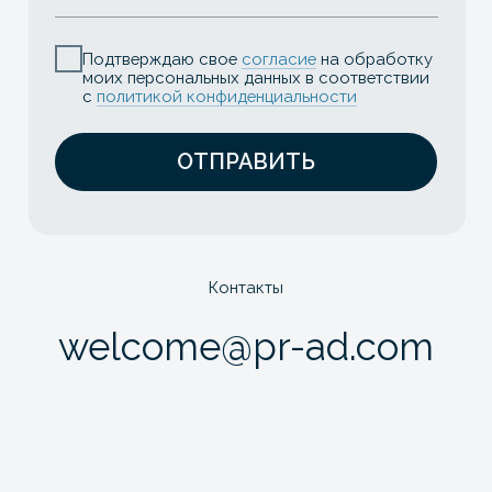
трендах, актуальных кейсах,
исследования и мероприятиях в АПК
Подтверждаю свое
согласие
на обработку
моих персональных данных в соответствии
с
политикой конфиденциальности
Подписаться
Свя
Вконтакте
Телеграм-канал