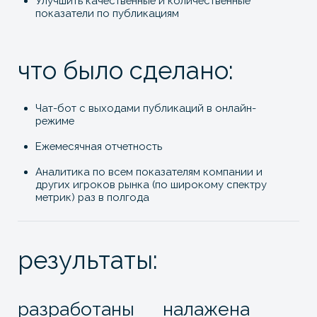
Аналитика по всем показателям компании и
других игроков рынка (по широкому спектру
метрик) раз в полгода
результаты:
разработаны
налажена
эффективные механики
коммуникация по участию
широкого
в комментарийной
распространения
деятельности
материалов — от
эксклюзивного и
размещения «под
эмбарго» до массовой
рассылки
сформированы
обеспечен
договоренности о
рост медиаиндекса за
периодичности выходов
счет качества изданий
авторских материалов на
и публикаций
различных площадках с
учетом разрешенного